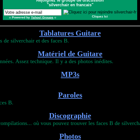
Rejoignez le groupe de discussion
"silverchair en francais"
Cliquez Ici
o
Powered by
Yahoo! Groups
o
Tablatures Guitare
silverchair et des faces B.
Matériel de Guitare
nées. Assez technique. Il y a des photos inédites.
MP3s
Paroles
aces B.
Discographie
compilations... où vous pouvez trouver les faces B de silvercha
Photos