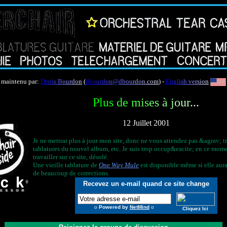
maintenu par:
D
e
n
i
s
B
o
u
r
d
o
n
(
d
b
o
u
r
d
o
n
@
d
b
o
u
r
d
o
n
.
c
o
m
) -
E
n
g
l
i
s
h
v
e
r
s
i
o
n
P
l
u
s
d
e
m
i
s
e
s
à
j
o
u
r
.
.
.
12 Juillet 2001
Je ne mettrai plus à jour mon site, donc ne vous attendez pas &agrav; t
tablatures du nouvel album, etc. Je suis trop occup&eacite; en ce mom
travailler sur ce site, désolé.
Une vieille tablature de
One Way Mule
est disponible même si elle aura
de beaucoup de corrections.
Recevez un e-mail quand ce site change
o
Powered by
NetMind
o
Cliquez Ici